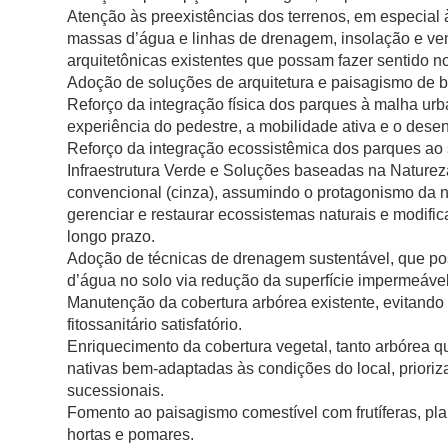
Atenção às preexistências dos terrenos, em especial às
massas d’água e linhas de drenagem, insolação e ven
arquitetônicas existentes que possam fazer sentido no 
Adoção de soluções de arquitetura e paisagismo de b
Reforço da integração física dos parques à malha ur
experiência do pedestre, a mobilidade ativa e o desen
Reforço da integração ecossistêmica dos parques ao 
Infraestrutura Verde e Soluções baseadas na Naturez
convencional (cinza), assumindo o protagonismo da 
gerenciar e restaurar ecossistemas naturais e modifi
longo prazo.
Adoção de técnicas de drenagem sustentável, que po
d’água no solo via redução da superfície impermeável
Manutenção da cobertura arbórea existente, evitand
fitossanitário satisfatório.
Enriquecimento da cobertura vegetal, tanto arbórea 
nativas bem-adaptadas às condições do local, prioriz
sucessionais.
Fomento ao paisagismo comestível com frutíferas, pl
hortas e pomares.