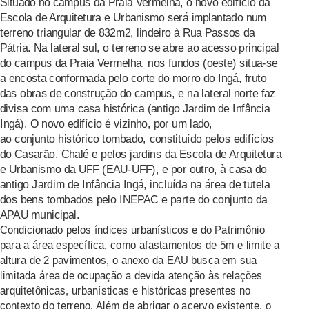
Situado no campus da Praia Vermelha, o novo edifício da
Escola de Arquitetura e Urbanismo será implantado num
terreno triangular de 832m2, lindeiro à Rua Passos da
Pátria. Na lateral sul, o terreno se abre ao acesso principal
do campus da Praia Vermelha, nos fundos (oeste) situa-se
a encosta conformada pelo corte do morro do Ingá, fruto
das obras de construção do campus, e na lateral norte faz
divisa com uma casa histórica (antigo Jardim de Infância
Ingá). O novo edifício é vizinho, por um lado,
ao conjunto histórico tombado, constituído pelos edifícios
do Casarão, Chalé e pelos jardins da Escola de Arquitetura
e Urbanismo da UFF (EAU-UFF), e por outro, à casa do
antigo Jardim de Infância Ingá, incluída na área de tutela
dos bens tombados pelo INEPAC e parte do conjunto da
APAU municipal.
Condicionado pelos índices urbanísticos e do Patrimônio
para a área específica, como afastamentos de 5m e limite a
altura de 2 pavimentos, o anexo da EAU busca em sua
limitada área de ocupação a devida atenção às relações
arquitetônicas, urbanísticas e históricas presentes no
contexto do terreno. Além de abrigar o acervo existente, o